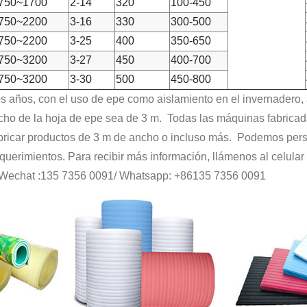
750~1700
2-14
320
100-450
750~2200
3-16
330
300-500
750~2200
3-25
400
350-650
750~3200
3-27
450
400-700
750~3200
3-30
500
450-800
os años, con el uso de epe como aislamiento en el invernadero,
cho de la hoja de epe sea de 3 m. Todas las máquinas fabricad
ricar productos de 3 m de ancho o incluso más. Podemos pers
querimientos. Para recibir más información, llámenos al celular 
 Wechat :135 7356 0091/ Whatsapp: +86135 7356 0091