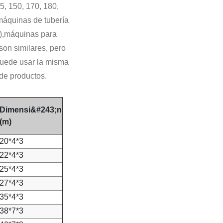
5, 150, 170, 180,
máquinas de tubería
U),máquinas para
son similares, pero
puede usar la misma
de productos.
Dimensi&#243;n
(m)
20*4*3
22*4*3
25*4*3
27*4*3
35*4*3
38*7*3