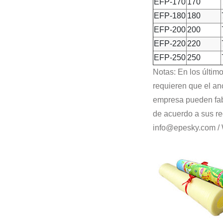
EFP-170
170
EFP-180
180
EFP-200
200
EFP-220
220
EFP-250
250
Notas: En los últim
requieren que el an
empresa pueden fab
de acuerdo a sus re
info@epesky.com /