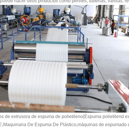
, puede hacer otros productos como perfiles, tuberías, varillas, re
 de extrusora de espuma de polietileno(Espuma polietilend ex
,Maquinaria De Espuma De Plástico,máquinas de espumado d