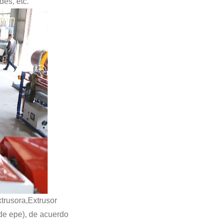
des, etc.
trusora,Extrusor
e epe), de acuerdo