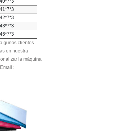
40*7*3
41*7*3
42*7*3
43*7*3
46*7*3
 algunos clientes
as en nuestra
onalizar la máquina
Email :