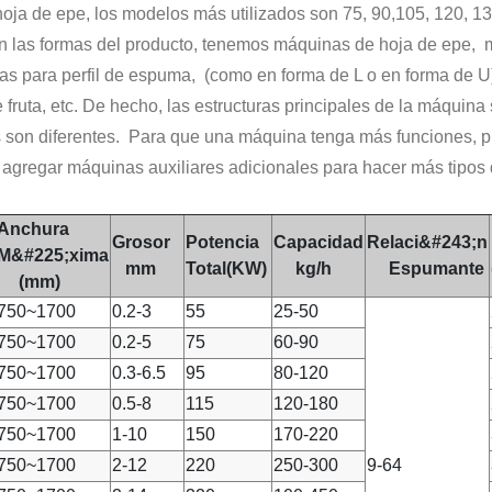
 hoja de epe, los modelos más utilizados son 75, 90,105, 120, 13
n las formas del producto, tenemos máquinas de hoja de epe, 
s para perfil de espuma, (como en forma de L o en forma de 
fruta, etc. De hecho, las estructuras principales de la máquina 
es son diferentes. Para que una máquina tenga más funciones, 
 agregar máquinas auxiliares adicionales para hacer más tipos 
Anchura
Grosor
Potencia
Capacidad
Relaci&#243;n
M&#225;xima
mm
Total(KW)
kg/h
Espumante
(mm)
750~1700
0.2-3
55
25-50
750~1700
0.2-5
75
60-90
750~1700
0.3-6.5
95
80-120
750~1700
0.5-8
115
120-180
750~1700
1-10
150
170-220
750~1700
2-12
220
250-300
9-64