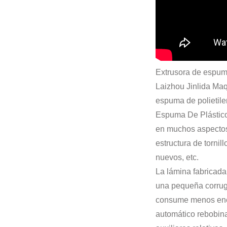
Extrusora de espuma
Laizhou Jinlida Maq
espuma de polietil
Espuma De Plástico
en muchos aspectos,
estructura de torni
nuevos, etc.
La lámina fabricada
una pequeña corrug
consume menos energ
automático rebobina