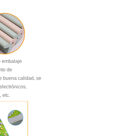
e embalaje
nto de
e buena calidad, se
lectrónicos,
 etc.