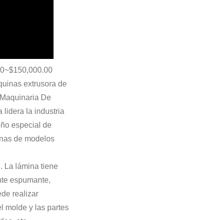
.00~$150,000.00
quinas extrusora de
,Maquinaria De
idera la industria
eño especial de
uinas de modelos
. La lámina tiene
nte espumante,
de realizar
l molde y las partes