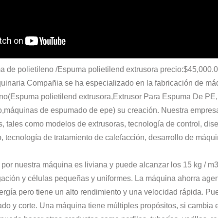
 de polietileno /Espuma polietilend extrusora precio:$45,000
uinaria Compañia se ha especializado en la fabricación de má
eno(Espuma polietilend extrusora,Extrusor Para Espuma De PE
,máquinas de espumado de epe) su creación. Nuestra empresa l
 tales como modelos de extrusoras, tecnología de control, dis
llo, tecnología de tratamiento de calefacción, desarrollo de máq
 por nuestra máquina es liviana y puede alcanzar los 15 kg / m3
ación y células pequeñas y uniformes. La máquina ahorra age
ía pero tiene un alto rendimiento y una velocidad rápida. Pue
do y corte. Una máquina tiene múltiples propósitos, si cambia e